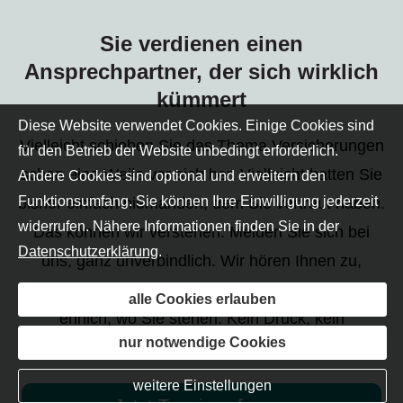
Sie verdienen einen
Ansprechpartner, der sich wirklich
kümmert
Diese Website verwendet Cookies. Einige Cookies sind
Vielleicht schieben Sie das Thema Versicherungen
für den Betrieb der Website unbedingt erforderlich.
schon eine Weile vor sich her. Vielleicht hatten Sie
Andere Cookies sind optional und erweitern den
Funktionsumfang. Sie können Ihre Einwilligung jederzeit
bisher einfach niemanden, dem Sie vertraut haben.
widerrufen. Nähere Informationen finden Sie in der
Das können wir verstehen. Melden Sie sich bei
Datenschutzerklärung
.
uns, ganz unverbindlich. Wir hören Ihnen zu,
schauen uns Ihre Situation an und sagen Ihnen
alle Cookies erlauben
ehrlich, wo Sie stehen. Kein Druck, kein
nur notwendige Cookies
Kleingedrucktes, kein Verkaufsgespräch.
weitere Einstellungen