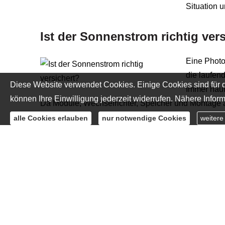
Situation u
Ist der Sonnenstrom richtig ver
Eine Photo
die laufen
Diese Website verwendet Cookies. Einige Cookies sind für d
Immer häuf
können Ihre Einwilligung jederzeit widerrufen. Nähere Inform
Da Module, Wechselrichter, Speicher und Montage au
alle Cookies erlauben
nur notwendige Cookies
weitere
Unfallschutz: Wenn aus Toben m
Kinder ren
Nachdenken
Behandlung
Familienalltag. Gesetzlicher Schutz hilft nur einges