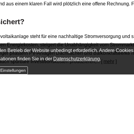
nd aus einem klaren Fall wird plötzlich eine offene Rechnung. F
sichert?
voltaikanlage steht für eine nachhaltige Stromversorgung und s
den Energiekosten, steigert die Unabhängigkeit vom Strommarkt
en Betrieb der Website unbedingt erforderlich. Andere Cookies
iger pflastern PV-Anlagen Dachflächen und Balkonkraftwerke n
ationen finden Sie in der
Datenschutzerklärung
.
ch spürbare Investitionskosten produzieren,...
[
mehr
]
 Einstellungen
ehr wird als ein blauer Fleck
nen los, klettern höher, probieren Neues aus und denken selten 
 meist erst dann, wenn aus einem Sturz mehr wird als ein kur
, sondern oft auch um die Frage, welche Folgen ein Unfall länge
chränktViele Eltern gehen davon aus, ...
[
mehr
]