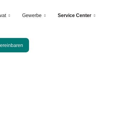
vat
Gewerbe
Service Center
er­ein­baren