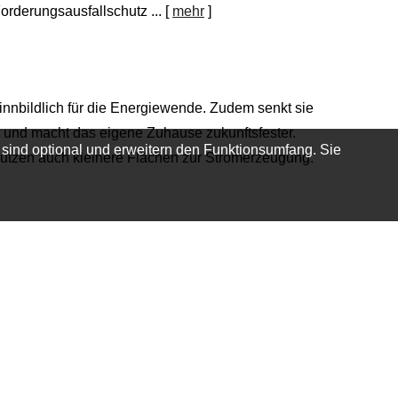
orderungsausfallschutz ...
[
mehr
]
innbildlich für die Energiewende. Zudem senkt sie
 und macht das eigene Zuhause zukunftsfester.
 sind optional und erweitern den Funktionsumfang. Sie
utzen auch kleinere Flächen zur Stromerzeugung.
zuerst an Risiken. Für Eltern beginnt das
zer Schreckmoment. Dann geht es nicht nur um die
rfristig haben kann – für das Kind und für den