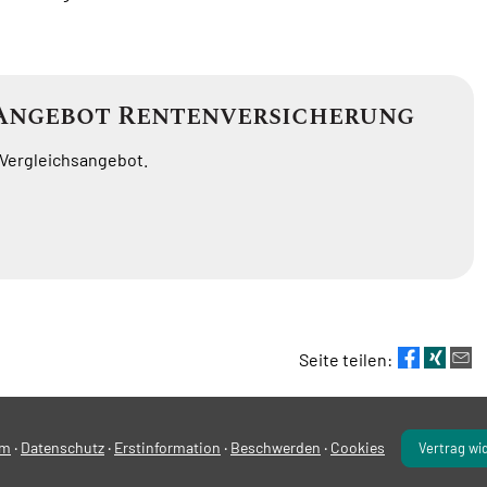
Angebot Rentenversicherung
 Vergleichsangebot.
Seite teilen:
·
·
·
·
um
Datenschutz
Erstinformation
Beschwerden
Cookies
Vertrag wi