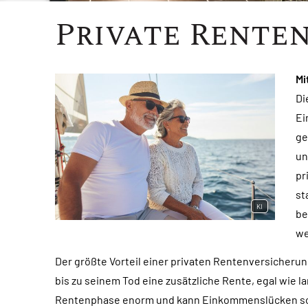
Private Rente
Mi
Di
Ei
ge
un
pr
st
KI
be
we
Der größte Vorteil einer privaten Rentenversicherun
bis zu seinem Tod eine zusätzliche Rente, egal wie la
Rentenphase enorm und kann Einkommenslücken sc